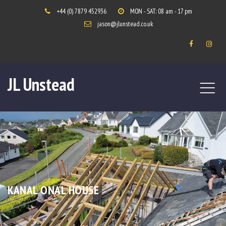
+44 (0) 7879 452936
MON - SAT: 08 am - 17 pm
jason@jlunstead.co.uk
JL Unstead
KANAL ONAL HOUSE